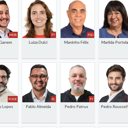
MDB
PT
PSD
 Ganem
Luiza Dulci
Maninho Félix
Marilda Portel
PODE
PL
PT
o Lopes
Pablo Almeida
Pedro Patrus
Pedro Roussef