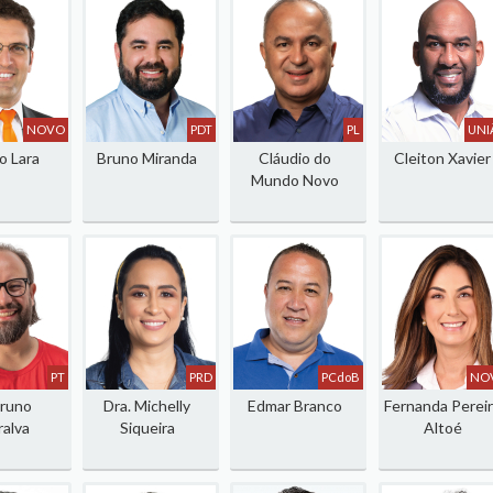
NOVO
PDT
PL
UNI
o Lara
Bruno Miranda
Cláudio do
Cleiton Xavier
Mundo Novo
PT
PRD
PCdoB
NO
Bruno
Dra. Michelly
Edmar Branco
Fernanda Perei
alva
Siqueira
Altoé