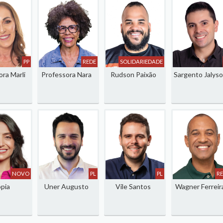
PP
REDE
SOLIDARIEDADE
ra Marli
Professora Nara
Rudson Paixão
Sargento Jalys
NOVO
PL
PL
R
pia
Uner Augusto
Vile Santos
Wagner Ferreir