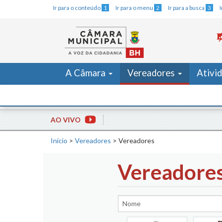
Ir para o conteúdo
1
Ir para o menu
2
Ir para a busca
3
A Câmara
Vereadores
Ativi
AO VIVO
Início
>
Vereadores
>
Vereadores
Vereadore
Nome