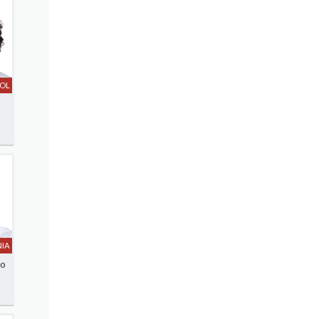
SOL
IA
lo