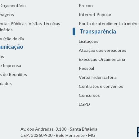
 Orçamentário
Procon
nagens
Internet Popular
cias Públicas, Visitas Técnicas
Ponto de atendimento à mulhe
inários
Transparência
buição do dia
Licitações
unicação
Atuação dos vereadores
as
Execução Orçamentária
de Imprensa
Pessoal
s de Reuniões
Verba Indenizatória
idades
Contratos e convênios
Concursos
LGPD
Av. dos Andradas, 3.100 - Santa Efigênia
CEP: 30260-900 - Belo Horizonte - MG