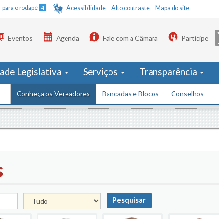
Ir para o rodapé
4
Acessibilidade
Alto contraste
Mapa do site
Eventos
Agenda
Fale com a Câmara
Participe
dade Legislativa
Serviços
Transparência
Conheça os Vereadores
Bancadas e Blocos
Conselhos
s
Pesquisar