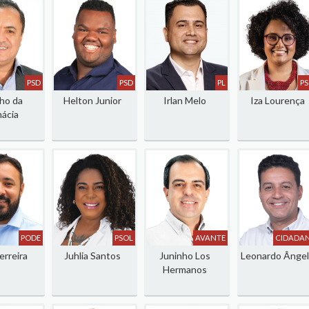
PSD
PSD
PL
P
ho da
Helton Junior
Irlan Melo
Iza Lourença
ácia
PODE
PSOL
AVANTE
CIDADAN
erreira
Juhlia Santos
Juninho Los
Leonardo Ânge
Hermanos