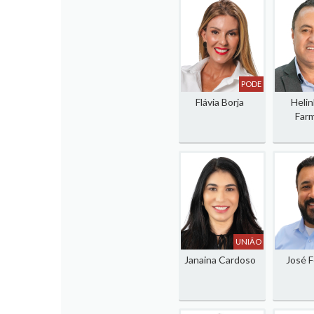
PODE
Flávia Borja
Helin
Farm
UNIÃO
Janaina Cardoso
José F