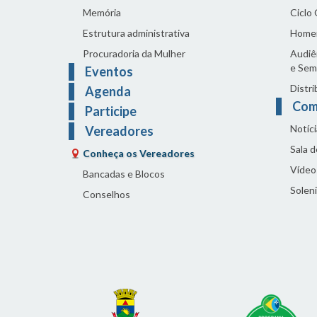
Memória
Ciclo
Estrutura administrativa
Home
Procuradoria da Mulher
Audiên
e Sem
Eventos
Distri
Agenda
Com
Participe
Notíci
Vereadores
Sala 
Conheça os Vereadores
Vídeo
Bancadas e Blocos
Solen
Conselhos