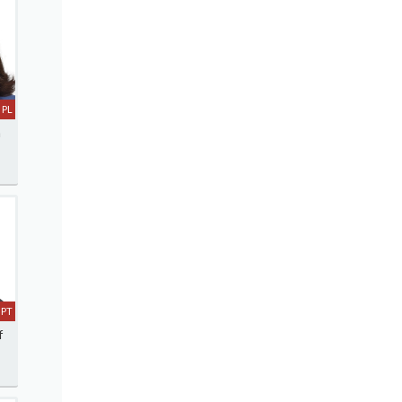
PL
a
PT
f