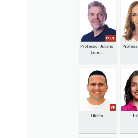
PODE
Professor Juliano
Professo
Lopes
PP
Tileléo
Tró