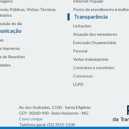
nagens
Internet Popular
cias Públicas, Visitas Técnicas
Ponto de atendimento à mulhe
inários
Transparência
buição do dia
Licitações
unicação
Atuação dos vereadores
as
Execução Orçamentária
de Imprensa
Pessoal
s de Reuniões
Verba Indenizatória
idades
Contratos e convênios
Concursos
LGPD
Av. dos Andradas, 3.100 - Santa Efigênia
CEP: 30260-900 - Belo Horizonte - MG
Como chegar
Telefone geral: (31) 3555-1100