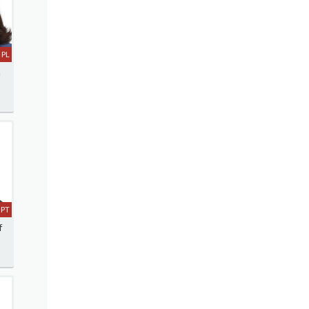
PL
a
PT
f