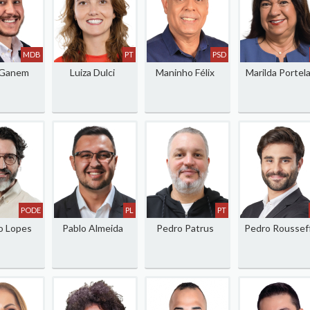
MDB
PT
PSD
 Ganem
Luiza Dulci
Maninho Félix
Marilda Portel
PODE
PL
PT
o Lopes
Pablo Almeida
Pedro Patrus
Pedro Roussef