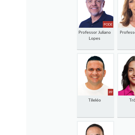
PODE
Professor Juliano
Professo
Lopes
PP
Tileléo
Tró