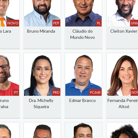
NOVO
PDT
PL
UNI
o Lara
Bruno Miranda
Cláudio do
Cleiton Xavier
Mundo Novo
PT
PRD
PCdoB
NO
Bruno
Dra. Michelly
Edmar Branco
Fernanda Perei
alva
Siqueira
Altoé