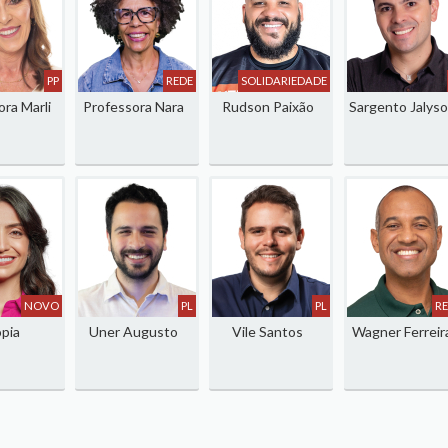
PP
REDE
SOLIDARIEDADE
ra Marli
Professora Nara
Rudson Paixão
Sargento Jalys
NOVO
PL
PL
R
pia
Uner Augusto
Vile Santos
Wagner Ferreir