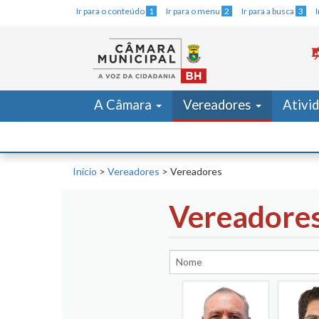
Ir para o conteúdo
1
Ir para o menu
2
Ir para a busca
3
A Câmara
Vereadores
Ativi
Início
>
Vereadores
>
Vereadores
Vereadore
Nome