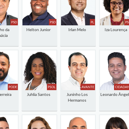
PSD
PSD
PL
P
ho da
Helton Junior
Irlan Melo
Iza Lourença
ácia
PODE
PSOL
AVANTE
CIDADAN
erreira
Juhlia Santos
Juninho Los
Leonardo Ânge
Hermanos