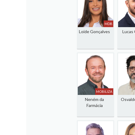
MDB
Loíde Gonçalves
Lucas
MOBILIZA
Neném da
Osvald
Farmácia