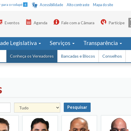
Ir para o rodapé
4
Acessibilidade
Alto contraste
Mapa do site
Eventos
Agenda
Fale com a Câmara
Participe
dade Legislativa
Serviços
Transparência
Conheça os Vereadores
Bancadas e Blocos
Conselhos
s
Pesquisar