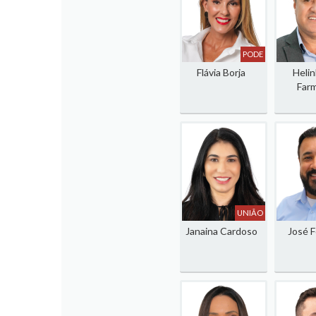
PODE
Flávia Borja
Helin
Farm
UNIÃO
Janaina Cardoso
José F