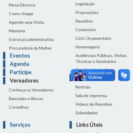
Legislação
Mesa Diretora
Proposições
Como chegar
Reuniões
Agende uma Visita
Comissões
Memória
Ciclo Orçamentário
Estrutura administrativa
Homenagens
Procuradoria da Mulher
Eventos
Audiências Públicas, Visitas
Técnicas e Seminários
Agenda
Distribuição do dia
Participe
Comunicação
Vereadores
Notícias
Conheça os Vereadores
Sala de Imprensa
Bancadas e Blocos
Vídeos de Reuniões
Conselhos
Solenidades
Serviços
Links Úteis