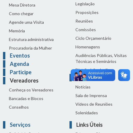
Legislação
Mesa Diretora
Proposições
Como chegar
Reuniões
Agende uma Visita
Comissões
Memória
Ciclo Orçamentário
Estrutura administrativa
Homenagens
Procuradoria da Mulher
Eventos
Audiências Públicas, Visitas
Técnicas e Seminários
Agenda
Distribuição do dia
Participe
Comunicação
Vereadores
Notícias
Conheça os Vereadores
Sala de Imprensa
Bancadas e Blocos
Vídeos de Reuniões
Conselhos
Solenidades
Serviços
Links Úteis