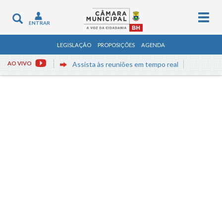
Togg
Toggle
ENTRAR
navig
navigation
LEGISLAÇÃO
PROPOSIÇÕES
AGENDA
AO VIVO
Assista às reuniões em tempo real