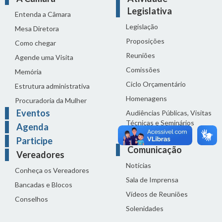
Legislativa
Entenda a Câmara
Legislação
Mesa Diretora
Proposições
Como chegar
Reuniões
Agende uma Visita
Comissões
Memória
Ciclo Orçamentário
Estrutura administrativa
Homenagens
Procuradoria da Mulher
Eventos
Audiências Públicas, Visitas
Técnicas e Seminários
Agenda
Distribuição do dia
Participe
Comunicação
Vereadores
Notícias
Conheça os Vereadores
Sala de Imprensa
Bancadas e Blocos
Vídeos de Reuniões
Conselhos
Solenidades