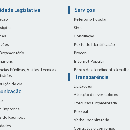
idade Legislativa
Serviços
lação
Refeitório Popular
sições
Sine
ões
Conciliação
sões
Posto de Identificação
 Orçamentário
Procon
nagens
Internet Popular
cias Públicas, Visitas Técnicas
Ponto de atendimento à mulhe
inários
Transparência
buição do dia
Licitações
unicação
Atuação dos vereadores
as
Execução Orçamentária
de Imprensa
Pessoal
s de Reuniões
Verba Indenizatória
idades
Contratos e convênios