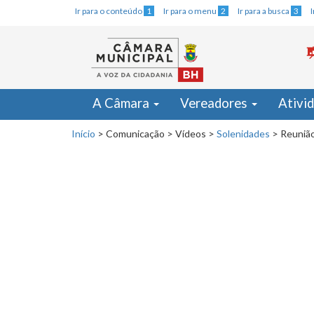
Ir para o conteúdo
1
Ir para o menu
2
Ir para a busca
3
A Câmara
Vereadores
Ativi
Início
>
Comunicação
>
Vídeos
>
Solenidades
>
Reunião