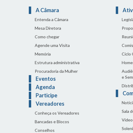
A Câmara
Ativ
Entenda a Câmara
Legis
Mesa Diretora
Propo
Como chegar
Reuni
Agende uma Visita
Comis
Memória
Ciclo
Estrutura administrativa
Home
Procuradoria da Mulher
Audiên
e Sem
Eventos
Distri
Agenda
Com
Participe
Notíci
Vereadores
Sala 
Conheça os Vereadores
Vídeo
Bancadas e Blocos
Solen
Conselhos