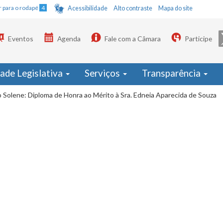
Ir para o rodapé
4
Acessibilidade
Alto contraste
Mapa do site
Eventos
Agenda
Fale com a Câmara
Participe
dade Legislativa
Serviços
Transparência
 Solene: Diploma de Honra ao Mérito à Sra. Edneia Aparecida de Souza