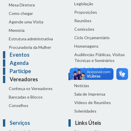
Legislação
Mesa Diretora
Proposições
Como chegar
Reuniões
Agende uma Visita
Comissões
Memória
Ciclo Orçamentário
Estrutura administrativa
Homenagens
Procuradoria da Mulher
Eventos
Audiências Públicas, Visitas
Técnicas e Seminários
Agenda
Distribuição do dia
Participe
Comunicação
Vereadores
Notícias
Conheça os Vereadores
Sala de Imprensa
Bancadas e Blocos
Vídeos de Reuniões
Conselhos
Solenidades
Serviços
Links Úteis