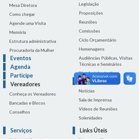
Legislação
Mesa Diretora
Proposições
Como chegar
Reuniões
Agende uma Visita
Comissões
Memória
Ciclo Orçamentário
Estrutura administrativa
Homenagens
Procuradoria da Mulher
Eventos
Audiências Públicas, Visitas
Técnicas e Seminários
Agenda
Distribuição do dia
Participe
Comunicação
Vereadores
Notícias
Conheça os Vereadores
Sala de Imprensa
Bancadas e Blocos
Vídeos de Reuniões
Conselhos
Solenidades
Serviços
Links Úteis