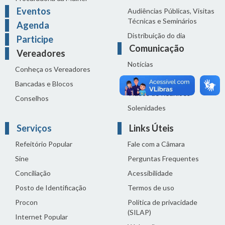
Eventos
Audiências Públicas, Visitas
Técnicas e Seminários
Agenda
Distribuição do dia
Participe
Comunicação
Vereadores
Notícias
Conheça os Vereadores
Sala de Imprensa
Bancadas e Blocos
Vídeos de Reuniões
Conselhos
Solenidades
Serviços
Links Úteis
Refeitório Popular
Fale com a Câmara
Sine
Perguntas Frequentes
Conciliação
Acessibilidade
Posto de Identificação
Termos de uso
Procon
Política de privacidade
(SILAP)
Internet Popular