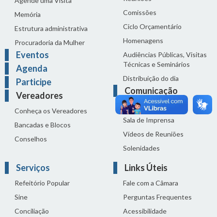
Agende uma Visita
Comissões
Memória
Ciclo Orçamentário
Estrutura administrativa
Homenagens
Procuradoria da Mulher
Eventos
Audiências Públicas, Visitas
Técnicas e Seminários
Agenda
Distribuição do dia
Participe
Comunicação
Vereadores
Notícias
Conheça os Vereadores
Sala de Imprensa
Bancadas e Blocos
Vídeos de Reuniões
Conselhos
Solenidades
Serviços
Links Úteis
Refeitório Popular
Fale com a Câmara
Sine
Perguntas Frequentes
Conciliação
Acessibilidade