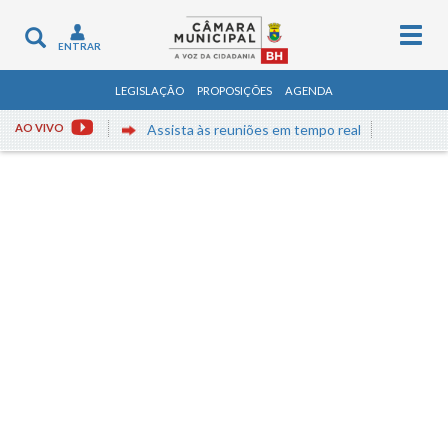
Togg
Toggle
ENTRAR
navig
navigation
LEGISLAÇÃO
PROPOSIÇÕES
AGENDA
AO VIVO
Assista às reuniões em tempo real