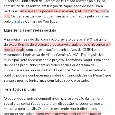
Juscelino Kubitschek da Câmara de BH e são abertas ao público,
com limite de assentos em função da capacidade do local. Para
participar,
interessados podem se inscrever, gratuitamente,
neste
link
.
Os debates também podem ser acompanhados pelo
portal
ou
pelo
canal
da Câmara no YouTube.
Experiências em redes sociais
A primeira mesa do dia, com início previsto para as 9h40, vai tratar
de
experiências de divulgação de acervo arquivístico e histórico em
redes sociais
, com apresentação de iniciativas da CMBH e da
Assembleia Legislativa de Minas Gerais (ALMG). Do Legislativo
municipal, será apresentado o projeto “Memórias Daqui”, uma série
de vídeos produzidos para as redes sociais que tratam de
curiosidades históricas de Belo Horizonte. No âmbito estadual, o
público poderá conhecer mais sobre o “Curiosidades de Minas”, que
segue a mesma lógica, mas com fatos sobre o estado.
Territórios plurais
O papel dos arquivos comunitários na preservação da memória
social e da comunidade estará em discussão na segunda mesa,
marcada para as 13h. O debate pretende reunir diferentes
perspectivas sobre
como esses acervos comunitários podem