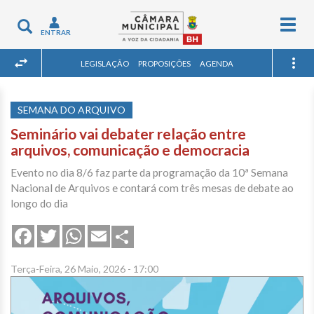
Togg
Toggle
ENTRAR
navig
navigation
LEGISLAÇÃO
PROPOSIÇÕES
AGENDA
SEMANA DO ARQUIVO
Seminário vai debater relação entre
arquivos, comunicação e democracia
Evento no dia 8/6 faz parte da programação da 10ª Semana
Nacional de Arquivos e contará com três mesas de debate ao
longo do dia
Share
Facebook
Twitter
WhatsApp
Email
Terça-Feira, 26 Maio, 2026 - 17:00