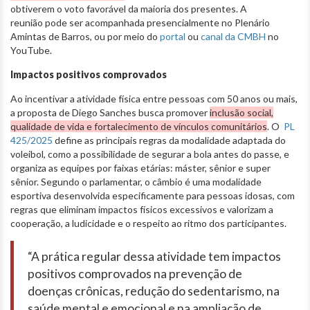
obtiverem o voto favorável da maioria dos presentes. A
reunião pode ser acompanhada presencialmente no Plenário
Amintas de Barros, ou por meio do
portal
ou
canal da CMBH
no
YouTube.
Impactos positivos comprovados
Ao incentivar a atividade física entre pessoas com 50 anos ou mais,
a proposta de Diego Sanches busca promover
inclusão social,
qualidade de vida e fortalecimento de vínculos comunitários
. O
PL
425/2025
define as principais regras da modalidade adaptada do
voleibol, como a possibilidade de segurar a bola antes do passe, e
organiza as equipes por faixas etárias: máster, sênior e super
sênior. Segundo o parlamentar, o câmbio é uma modalidade
esportiva desenvolvida especificamente para pessoas idosas, com
regras que eliminam impactos físicos excessivos e valorizam a
cooperação, a ludicidade e o respeito ao ritmo dos participantes.
“A prática regular dessa atividade tem impactos
positivos comprovados na prevenção de
doenças crônicas, redução do sedentarismo, na
saúde mental e emocional e na ampliação de