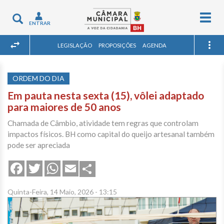
Togg
Toggle
ENTRAR
navig
navigation
LEGISLAÇÃO
PROPOSIÇÕES
AGENDA
ORDEM DO DIA
Em pauta nesta sexta (15), vôlei adaptado
para maiores de 50 anos
Chamada de Câmbio, atividade tem regras que controlam
impactos físicos. BH como capital do queijo artesanal também
pode ser apreciada
Share
Facebook
Twitter
WhatsApp
Email
Quinta-Feira, 14 Maio, 2026 - 13:15