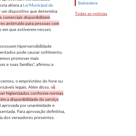
Belvedere
osta altera a
Lei Municipal de
uir um dispositivo que determina
Todas as notícias
 comerciais disponibilizem
es antirruído para pessoas com
do em que estiverem nesses
 possuem hipersensibilidade
mentados pode causar sofrimento,
demos promover mais
s e suas famílias”, afirmou a
scentes, o empréstimo do fone ou
nsáveis legais. Além disso, o
s
 ser higienizados conforme normas
ém a disponibilidade do serviço
oi aprovada por unanimidade e
entada. Para aprovação definitiva,
ria dos vereadores presentes.