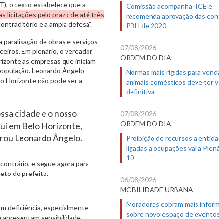
T), o texto estabelece que a
Comissão acompanha TCE e
s licitações pelo prazo de até três
recomenda aprovação das con
ontraditório e a ampla defesa”.
PBH de 2020
 paralisação de obras e serviços
07/08/2026
ceiros. Em plenário, o vereador
ORDEM DO DIA
orizonte as empresas que iniciam
 população. Leonardo Ângelo
Normas mais rígidas para vend
o Horizonte não pode ser a
animais domésticos deve ter 
definitiva
ossa cidade e o nosso
07/08/2026
ORDEM DO DIA
qui em Belo Horizonte,
larou Leonardo Ângelo.
Proibição de recursos a entid
ligadas a ocupações vai a Plená
10
contrário, e segue agora para
eto do prefeito.
06/08/2026
MOBILIDADE URBANA
Moradores cobram mais infor
om deficiência, especialmente
sobre novo espaço de evento
 apresentam sensibilidade