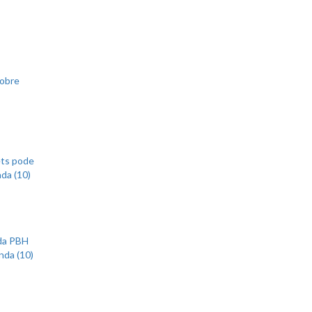
sobre
ets pode
nda (10)
 da PBH
nda (10)