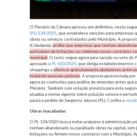
O Plenário da Câmara aprovou em definitivo, nesta segun
(PL) 134/2025
, que estabelece sanções para empresas 
obras ou serviços contratados pelo Município. A propos
(Cidadania),
proíbe que empresas que tenham abandona
participem de licitações ou celebrem novos contratos co
municipal
. O texto segue agora para sanção ou veto do P
aprovado o
PL 420/2025
, que obriga estabelecimentos
shoppings a
oferecer gratuitamente abafadores antirruí
incluindo pessoas autistas
. A proposta apresentada por 
agora às comissões para análise de emendas antes que p
Plenário. Também com votação prevista para esta segund
atualiza a norma vigente sobre poluição sonora e perturb
pauta a pedido de Sargento Jalyson (PL). Confira o
resul
Obras inacabadas
O PL 134/2025 busca evitar prejuízos à administração p
tenham abandonado ou paralisado obras na capital, sem ju
licitações ou firmem novos contratos com o Município. 