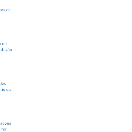
tas da
a de
votação
ades
rio dia
mações
s no