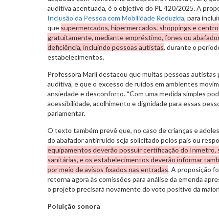
auditiva acentuada, é o objetivo do PL 420/2025. A prop
Inclusão da Pessoa com Mobilidade Reduzida
, para incl
que
supermercados, hipermercados, shoppings e centros
gratuitamente, mediante empréstimo, fones ou abafador
deficiência, incluindo pessoas autistas
, durante o perío
estabelecimentos.
Professora Marli destacou que muitas pessoas autistas
auditiva, e que o excesso de ruídos em ambientes movi
ansiedade e desconforto. “Com uma medida simples po
acessibilidade, acolhimento e dignidade para essas pessoa
parlamentar.
O texto também prevê que, no caso de crianças e adole
do abafador antirruído seja solicitado pelos pais ou respo
equipamentos deverão possuir certificação do Inmetro,
sanitárias, e os estabelecimentos deverão informar tamb
por meio de avisos fixados nas entradas
. A proposição f
retorna agora às comissões para análise da emenda apres
o projeto precisará novamente do voto positivo da maio
Poluição sonora