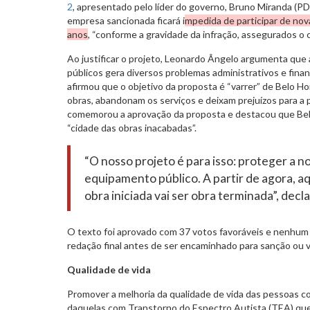
2
, apresentado pelo líder do governo, Bruno Miranda (PD
empresa sancionada ficará i
mpedida de participar de nova
anos
, “conforme a gravidade da infração, assegurados o c
Ao justificar o projeto, Leonardo Ângelo argumenta que a
públicos gera diversos problemas administrativos e finan
afirmou que o objetivo da proposta é “varrer” de Belo H
obras, abandonam os serviços e deixam prejuízos para a
comemorou a aprovação da proposta e destacou que Bel
“cidade das obras inacabadas”.
“O nosso projeto é para isso: proteger a n
equipamento público. A partir de agora, a
obra iniciada vai ser obra terminada”, dec
O texto foi aprovado com 37 votos favoráveis e nenhum 
redação final antes de ser encaminhado para sanção ou v
Qualidade de vida
Promover a melhoria da qualidade de vida das pessoas c
daquelas com Transtorno do Espectro Autista (TEA) que