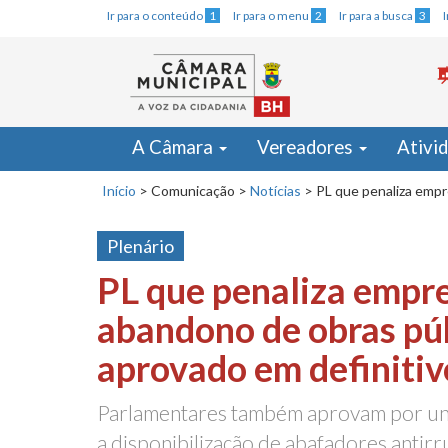
Ir para o conteúdo
1
Ir para o menu
2
Ir para a busca
3
A Câmara
Vereadores
Ativi
Início
>
Comunicação
>
Notícias
>
PL que penaliza empr
Plenário
PL que penaliza empr
abandono de obras púb
aprovado em definitiv
Parlamentares também aprovam por una
a disponibilização de abafadores antir