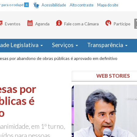
Ir para o rodapé
4
Acessibilidade
Alto contraste
Mapa do site
Eventos
Agenda
Fale com a Câmara
Participe
dade Legislativa
Serviços
Transparência
esas por abandono de obras públicas é aprovado em definitivo
WEB STORIES
esas por
licas é
o
nimidade, em 1º turno,
ruídos para pessoas