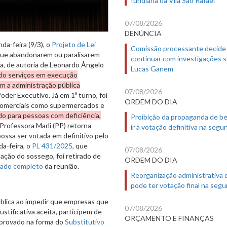
07/08/2026
DENÚNCIA
da-feira (9/3), o
Projeto de Lei
Comissão processante decide
que abandonarem ou paralisarem
continuar com investigações 
ta, de autoria de Leonardo Ângelo
Lucas Ganem
do serviços em execução
m a administração pública
07/08/2026
oder Executivo. Já em 1º turno, foi
ORDEM DO DIA
 comerciais como supermercados e
do para pessoas com deficiência,
Proibição da propaganda de b
Professora Marli (PP) retorna
ir à votação definitiva na segu
ossa ser votada em definitivo pelo
a-feira, o
PL 431/2025
, que
07/08/2026
ação do sossego, foi retirado de
ORDEM DO DIA
tado completo
da reunião.
Reorganização administrativa
pode ter votação final na segu
ública ao impedir que empresas que
07/08/2026
stificativa aceita, participem de
ORÇAMENTO E FINANÇAS
Aprovado na forma do
Substitutivo