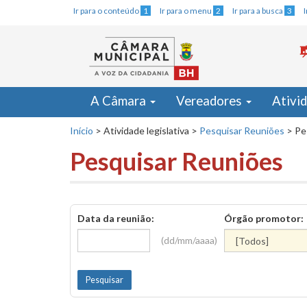
Ir para o conteúdo
1
Ir para o menu
2
Ir para a busca
3
A Câmara
Vereadores
Ativi
Início
>
Atividade legislativa
>
Pesquisar Reuniões
>
Pe
Pesquisar Reuniões
Data da reunião:
Órgão promotor:
(dd/mm/aaaa)