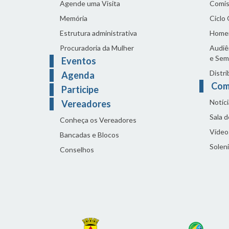
Agende uma Visita
Comis
Memória
Ciclo
Estrutura administrativa
Home
Procuradoria da Mulher
Audiên
e Sem
Eventos
Distri
Agenda
Com
Participe
Notíci
Vereadores
Sala 
Conheça os Vereadores
Vídeo
Bancadas e Blocos
Solen
Conselhos