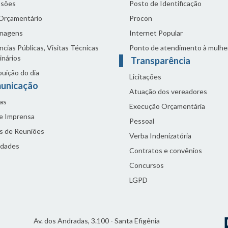
sões
Posto de Identificação
 Orçamentário
Procon
nagens
Internet Popular
cias Públicas, Visitas Técnicas
Ponto de atendimento à mulhe
inários
Transparência
buição do dia
Licitações
unicação
Atuação dos vereadores
as
Execução Orçamentária
de Imprensa
Pessoal
s de Reuniões
Verba Indenizatória
idades
Contratos e convênios
Concursos
LGPD
Av. dos Andradas, 3.100 - Santa Efigênia