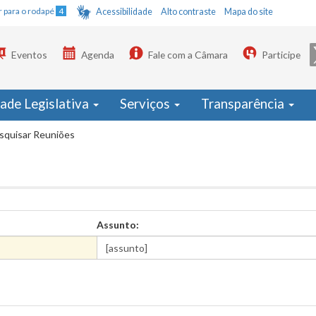
Ir para o rodapé
4
Acessibilidade
Alto contraste
Mapa do site
Eventos
Agenda
Fale com a Câmara
Participe
dade Legislativa
Serviços
Transparência
squisar Reuniões
Assunto: