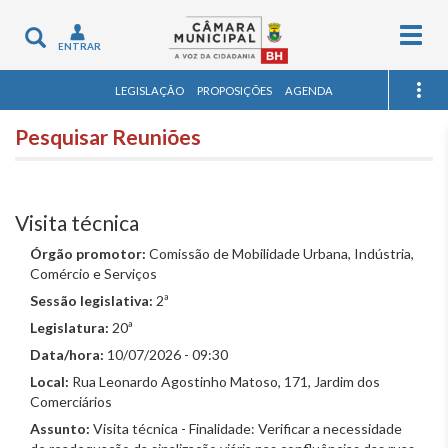
Togg
Toggle
ENTRAR
navig
navigation
LEGISLAÇÃO
PROPOSIÇÕES
AGENDA
Pesquisar Reuniões
Visita técnica
Órgão promotor:
Comissão de Mobilidade Urbana, Indústria,
Comércio e Serviços
Sessão legislativa:
2ª
Legislatura:
20ª
Data/hora:
10/07/2026 - 09:30
Local:
Rua Leonardo Agostinho Matoso, 171, Jardim dos
Comerciários
Assunto:
Visita técnica - Finalidade: Verificar a necessidade