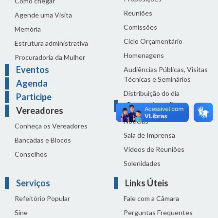
Como chegar
Reuniões
Agende uma Visita
Comissões
Memória
Ciclo Orçamentário
Estrutura administrativa
Homenagens
Procuradoria da Mulher
Eventos
Audiências Públicas, Visitas
Técnicas e Seminários
Agenda
Distribuição do dia
Participe
Comunicação
Vereadores
Notícias
Conheça os Vereadores
Sala de Imprensa
Bancadas e Blocos
Vídeos de Reuniões
Conselhos
Solenidades
Serviços
Links Úteis
Refeitório Popular
Fale com a Câmara
Sine
Perguntas Frequentes