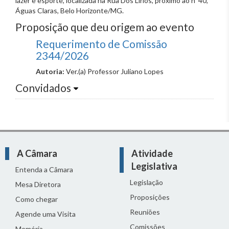
lazer e esporte, localizada na Rua Dos Lírios, próximo ao nº 40,
Águas Claras, Belo Horizonte/MG.
Proposição que deu origem ao evento
Requerimento de Comissão
2344/2026
Autoria:
Ver.(a) Professor Juliano Lopes
Convidados
A Câmara
Atividade
Legislativa
Entenda a Câmara
Legislação
Mesa Diretora
Proposições
Como chegar
Reuniões
Agende uma Visita
Comissões
Memória