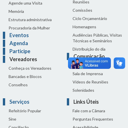
Reuniões
Agende uma Visita
Comissões
Memória
Ciclo Orçamentário
Estrutura administrativa
Homenagens
Procuradoria da Mulher
Eventos
Audiências Públicas, Visitas
Técnicas e Seminários
Agenda
Distribuição do dia
Participe
Comunicação
Vereadores
Notícias
Conheça os Vereadores
Sala de Imprensa
Bancadas e Blocos
Vídeos de Reuniões
Conselhos
Solenidades
Serviços
Links Úteis
Refeitório Popular
Fale com a Câmara
Sine
Perguntas Frequentes
Conciliação
Acessibilidade