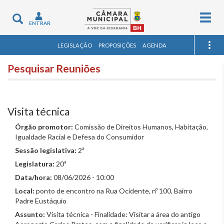
Togg
Toggle
ENTRAR
navig
navigation
LEGISLAÇÃO
PROPOSIÇÕES
AGENDA
Pesquisar Reuniões
Visita técnica
Órgão promotor:
Comissão de Direitos Humanos, Habitação,
Igualdade Racial e Defesa do Consumidor
Sessão legislativa:
2ª
Legislatura:
20ª
Data/hora:
08/06/2026 - 10:00
Local:
ponto de encontro na Rua Ocidente, nº 100, Bairro
Padre Eustáquio
Assunto:
Visita técnica - Finalidade: Visitar a área do antigo