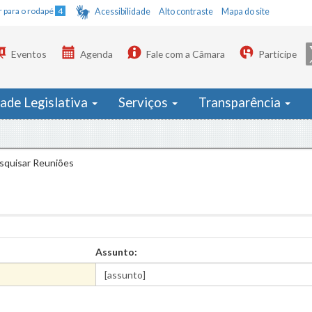
Ir para o rodapé
4
Acessibilidade
Alto contraste
Mapa do site
Eventos
Agenda
Fale com a Câmara
Participe
dade Legislativa
Serviços
Transparência
squisar Reuniões
Assunto: