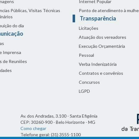
nagens
Internet Popular
cias Públicas, Visitas Técnicas
Ponto de atendimento à mulhe
inários
Transparência
buição do dia
Licitações
unicação
Atuação dos vereadores
as
Execução Orçamentária
de Imprensa
Pessoal
s de Reuniões
Verba Indenizatória
idades
Contratos e convênios
Concursos
LGPD
Av. dos Andradas, 3.100 - Santa Efigênia
CEP: 30260-900 - Belo Horizonte - MG
Como chegar
Telefone geral: (31) 3555-1100