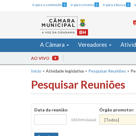
Ir para o conteúdo
1
Ir para o menu
2
Ir para a busca
3
A Câmara
Vereadores
Ativi
AO VIVO
Início
>
Atividade legislativa
>
Pesquisar Reuniões
>
Pe
Pesquisar Reuniões
Data da reunião:
Órgão promotor:
(dd/mm/aaaa)