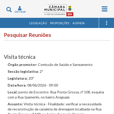
Togg
Toggle
ENTRAR
navig
navigation
LEGISLAÇÃO
PROPOSIÇÕES
AGENDA
Pesquisar Reuniões
Visita técnica
Órgão promotor:
Comissão de Saúde e Saneamento
Sessão legislativa:
2ª
Legislatura:
20ª
Data/hora:
08/06/2026 - 09:00
Local:
ponto de Encontro: Rua Ponta Grossa, nº 108, esquina
com a Rua Ipamerim, no bairro Araguaia
Assunto:
Visita técnica - Finalidade: verificar a necessidade
de reconstrução da canaleta de drenagem localizada na Rua