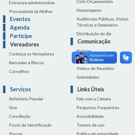
Ciclo Orçamentário
Estrutura administrativa
Homenagens
Procuradoria da Mulher
Eventos
Audiências Públicas, Visitas
Técnicas e Seminários
Agenda
Distribuição do dia
Participe
Comunicação
Vereadores
Notícias
Conheça os Vereadores
Sala de Imprensa
Bancadas e Blocos
Vídeos de Reuniões
Conselhos
Solenidades
Serviços
Links Úteis
Refeitório Popular
Fale com a Câmara
Sine
Perguntas Frequentes
Conciliação
Acessibilidade
Posto de Identificação
Termos de uso
Procon
Política de privacidade