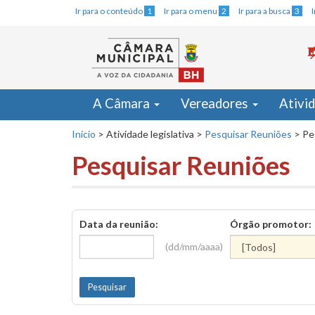
Ir para o conteúdo
1
Ir para o menu
2
Ir para a busca
3
A Câmara
Vereadores
Ativi
Início
>
Atividade legislativa
>
Pesquisar Reuniões
>
Pe
Pesquisar Reuniões
Data da reunião:
Órgão promotor:
(dd/mm/aaaa)