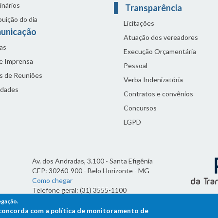
inários
Transparência
buição do dia
Licitações
unicação
Atuação dos vereadores
as
Execução Orçamentária
de Imprensa
Pessoal
s de Reuniões
Verba Indenizatória
idades
Contratos e convênios
Concursos
LGPD
Av. dos Andradas, 3.100 - Santa Efigênia
CEP: 30260-900 - Belo Horizonte - MG
Como chegar
Telefone geral: (31) 3555-1100
Horário de funcionamento:
egação.
7h às 19h
ê concorda com a política de monitoramento de