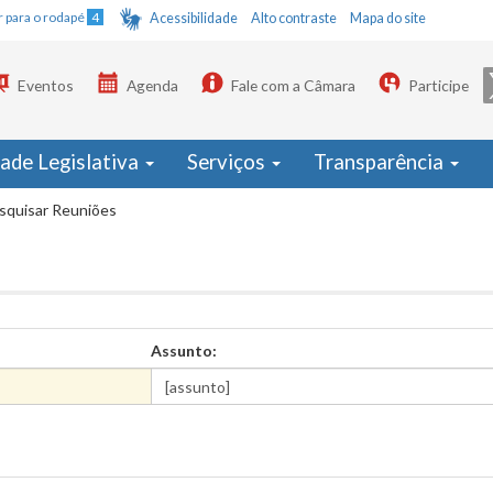
Ir para o rodapé
4
Acessibilidade
Alto contraste
Mapa do site
Eventos
Agenda
Fale com a Câmara
Participe
dade Legislativa
Serviços
Transparência
squisar Reuniões
Assunto: