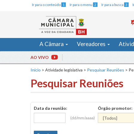
Ir para o conteúdo
1
Ir para o menu
2
Ir para a busca
3
A Câmara
Vereadores
Ativi
AO VIVO
Início
>
Atividade legislativa
>
Pesquisar Reuniões
>
Pe
Pesquisar Reuniões
Data da reunião:
Órgão promotor:
(dd/mm/aaaa)