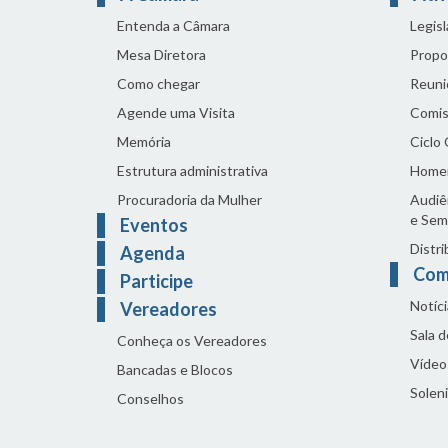
Entenda a Câmara
Legis
Mesa Diretora
Propo
Como chegar
Reuni
Agende uma Visita
Comis
Memória
Ciclo
Estrutura administrativa
Home
Procuradoria da Mulher
Audiên
e Sem
Eventos
Distri
Agenda
Com
Participe
Notíci
Vereadores
Sala 
Conheça os Vereadores
Vídeo
Bancadas e Blocos
Solen
Conselhos