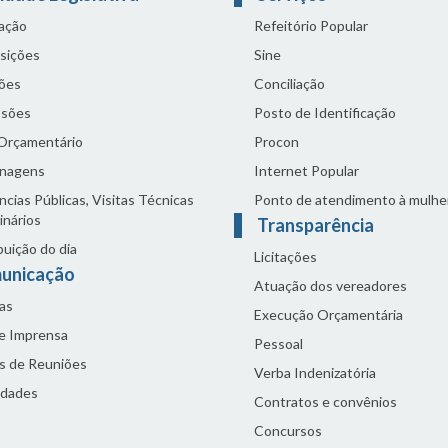
lação
Refeitório Popular
sições
Sine
ões
Conciliação
sões
Posto de Identificação
 Orçamentário
Procon
nagens
Internet Popular
cias Públicas, Visitas Técnicas
Ponto de atendimento à mulhe
inários
Transparência
buição do dia
Licitações
unicação
Atuação dos vereadores
as
Execução Orçamentária
de Imprensa
Pessoal
s de Reuniões
Verba Indenizatória
idades
Contratos e convênios
Concursos