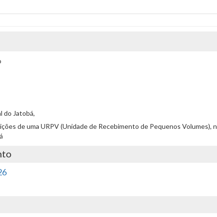
o
al do Jatobá,
 condições de uma URPV (Unidade de Recebimento de Pequenos Volumes), n
bá
nto
26