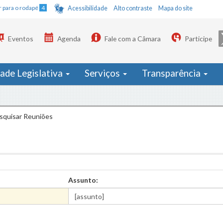
Ir para o rodapé
4
Acessibilidade
Alto contraste
Mapa do site
Eventos
Agenda
Fale com a Câmara
Participe
dade Legislativa
Serviços
Transparência
squisar Reuniões
Assunto: