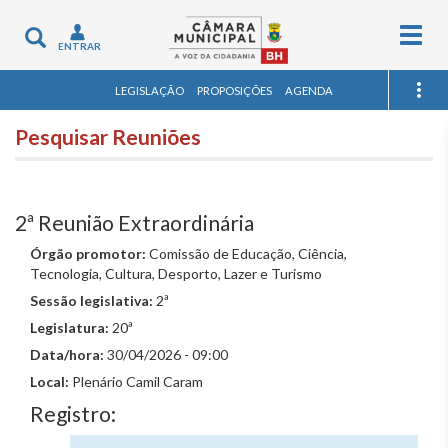
Togg
Toggle
ENTRAR
navig
navigation
LEGISLAÇÃO
PROPOSIÇÕES
AGENDA
Pesquisar Reuniões
2ª Reunião Extraordinária
Órgão promotor:
Comissão de Educação, Ciência,
Tecnologia, Cultura, Desporto, Lazer e Turismo
Sessão legislativa:
2ª
Legislatura:
20ª
Data/hora:
30/04/2026 - 09:00
Local:
Plenário Camil Caram
Registro: