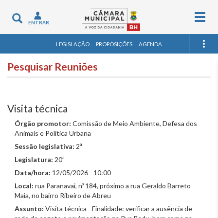
Togg
Toggle
ENTRAR
navig
navigation
LEGISLAÇÃO
PROPOSIÇÕES
AGENDA
Pesquisar Reuniões
Visita técnica
Órgão promotor:
Comissão de Meio Ambiente, Defesa dos
Animais e Política Urbana
Sessão legislativa:
2ª
Legislatura:
20ª
Data/hora:
12/05/2026 - 10:00
Local:
rua Paranavai, nº 184, próximo a rua Geraldo Barreto
Maia, no bairro Ribeiro de Abreu
Assunto:
Visita técnica - Finalidade: verificar a ausência de