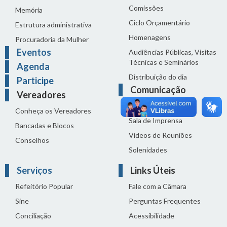
Comissões
Memória
Ciclo Orçamentário
Estrutura administrativa
Homenagens
Procuradoria da Mulher
Eventos
Audiências Públicas, Visitas
Técnicas e Seminários
Agenda
Distribuição do dia
Participe
Comunicação
Vereadores
Notícias
Conheça os Vereadores
Sala de Imprensa
Bancadas e Blocos
Vídeos de Reuniões
Conselhos
Solenidades
Serviços
Links Úteis
Refeitório Popular
Fale com a Câmara
Sine
Perguntas Frequentes
Conciliação
Acessibilidade