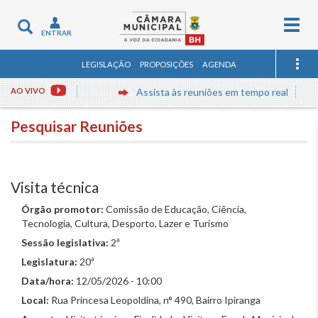
Togg
Toggle
ENTRAR
navig
navigation
LEGISLAÇÃO
PROPOSIÇÕES
AGENDA
AO VIVO
Assista às reuniões em tempo real
Pesquisar Reuniões
Visita técnica
Órgão promotor:
Comissão de Educação, Ciência,
Tecnologia, Cultura, Desporto, Lazer e Turismo
Sessão legislativa:
2ª
Legislatura:
20ª
Data/hora:
12/05/2026 - 10:00
Local:
Rua Princesa Leopoldina, n° 490, Bairro Ipiranga