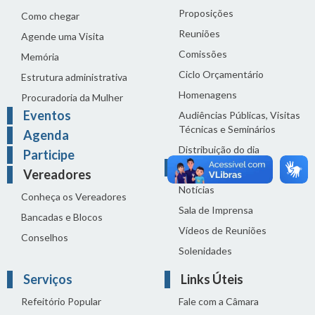
Proposições
Como chegar
Reuniões
Agende uma Visita
Comissões
Memória
Ciclo Orçamentário
Estrutura administrativa
Homenagens
Procuradoria da Mulher
Eventos
Audiências Públicas, Visitas
Técnicas e Seminários
Agenda
Distribuição do dia
Participe
Comunicação
Vereadores
Notícias
Conheça os Vereadores
Sala de Imprensa
Bancadas e Blocos
Vídeos de Reuniões
Conselhos
Solenidades
Serviços
Links Úteis
Refeitório Popular
Fale com a Câmara