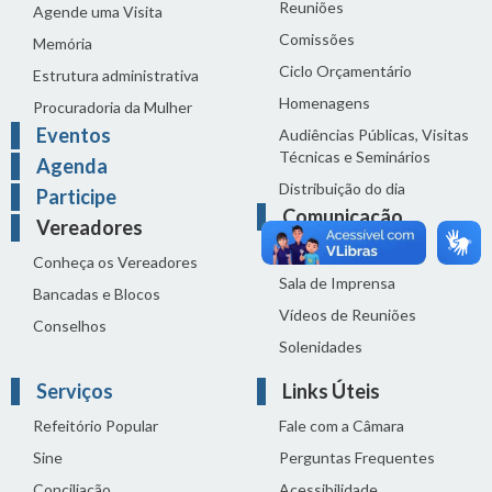
Reuniões
Agende uma Visita
Comissões
Memória
Ciclo Orçamentário
Estrutura administrativa
Homenagens
Procuradoria da Mulher
Eventos
Audiências Públicas, Visitas
Técnicas e Seminários
Agenda
Distribuição do dia
Participe
Comunicação
Vereadores
Notícias
Conheça os Vereadores
Sala de Imprensa
Bancadas e Blocos
Vídeos de Reuniões
Conselhos
Solenidades
Serviços
Links Úteis
Refeitório Popular
Fale com a Câmara
Sine
Perguntas Frequentes
Conciliação
Acessibilidade