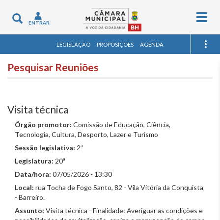
Togg
Toggle
ENTRAR
navig
navigation
LEGISLAÇÃO
PROPOSIÇÕES
AGENDA
Pesquisar Reuniões
Visita técnica
Órgão promotor:
Comissão de Educação, Ciência,
Tecnologia, Cultura, Desporto, Lazer e Turismo
Sessão legislativa:
2ª
Legislatura:
20ª
Data/hora:
07/05/2026 - 13:30
Local:
rua Tocha de Fogo Santo, 82 - Vila Vitória da Conquista
- Barreiro.
Assunto:
Visita técnica - Finalidade: Averiguar as condições e