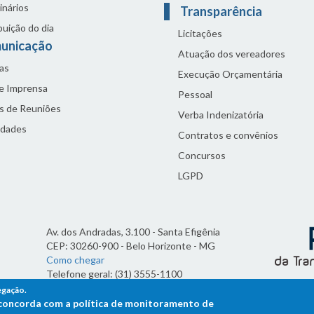
inários
Transparência
buição do dia
Licitações
unicação
Atuação dos vereadores
as
Execução Orçamentária
de Imprensa
Pessoal
s de Reuniões
Verba Indenizatória
idades
Contratos e convênios
Concursos
LGPD
Av. dos Andradas, 3.100 - Santa Efigênia
CEP: 30260-900 - Belo Horizonte - MG
Como chegar
Telefone geral: (31) 3555-1100
Horário de funcionamento:
egação.
7h às 19h
ê concorda com a política de monitoramento de