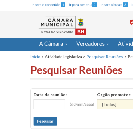
Ir para o conteúdo
1
Ir para o menu
2
Ir para a busca
3
A Câmara
Vereadores
Ativi
Início
>
Atividade legislativa
>
Pesquisar Reuniões
>
Pe
Pesquisar Reuniões
Data da reunião:
Órgão promotor:
(dd/mm/aaaa)