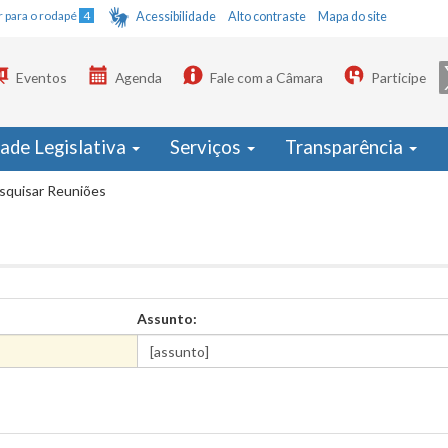
Ir para o rodapé
4
Acessibilidade
Alto contraste
Mapa do site
Eventos
Agenda
Fale com a Câmara
Participe
dade Legislativa
Serviços
Transparência
squisar Reuniões
Assunto: