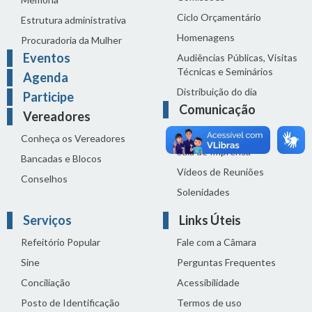
Ciclo Orçamentário
Estrutura administrativa
Homenagens
Procuradoria da Mulher
Eventos
Audiências Públicas, Visitas
Técnicas e Seminários
Agenda
Distribuição do dia
Participe
Comunicação
Vereadores
Notícias
Conheça os Vereadores
Sala de Imprensa
Bancadas e Blocos
Vídeos de Reuniões
Conselhos
Solenidades
Serviços
Links Úteis
Refeitório Popular
Fale com a Câmara
Sine
Perguntas Frequentes
Conciliação
Acessibilidade
Posto de Identificação
Termos de uso