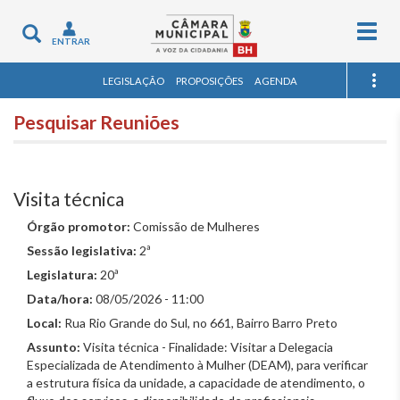
Togg
Toggle
ENTRAR
navig
navigation
LEGISLAÇÃO
PROPOSIÇÕES
AGENDA
Pesquisar Reuniões
Visita técnica
Órgão promotor:
Comissão de Mulheres
Sessão legislativa:
2ª
Legislatura:
20ª
Data/hora:
08/05/2026 - 11:00
Local:
Rua Rio Grande do Sul, no 661, Bairro Barro Preto
Assunto:
Visita técnica - Finalidade: Visitar a Delegacia
Especializada de Atendimento à Mulher (DEAM), para verificar
a estrutura física da unidade, a capacidade de atendimento, o