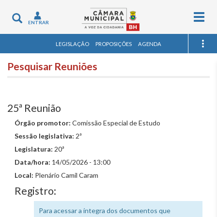
Togg
Toggle
ENTRAR
navig
navigation
LEGISLAÇÃO
PROPOSIÇÕES
AGENDA
Pesquisar Reuniões
25ª Reunião
Órgão promotor:
Comissão Especial de Estudo
Sessão legislativa:
2ª
Legislatura:
20ª
Data/hora:
14/05/2026 - 13:00
Local:
Plenário Camil Caram
Registro:
Para acessar a íntegra dos documentos que