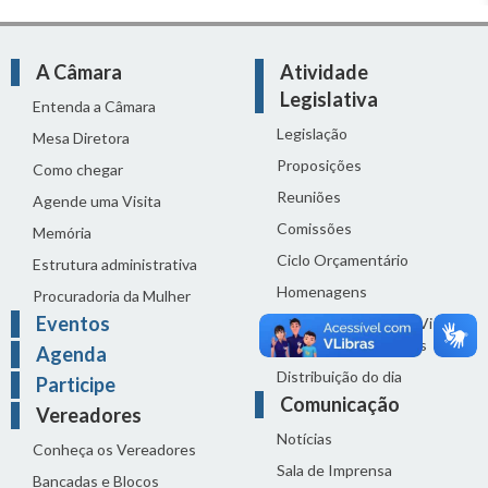
A Câmara
Atividade
Legislativa
Entenda a Câmara
Legislação
Mesa Diretora
Proposições
Como chegar
Reuniões
Agende uma Visita
Comissões
Memória
Ciclo Orçamentário
Estrutura administrativa
Homenagens
Procuradoria da Mulher
Eventos
Audiências Públicas, Visitas
Técnicas e Seminários
Agenda
Distribuição do dia
Participe
Comunicação
Vereadores
Notícias
Conheça os Vereadores
Sala de Imprensa
Bancadas e Blocos