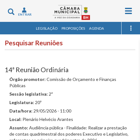
Togg
Toggle
ENTRAR
navig
navigation
LEGISLAÇÃO
PROPOSIÇÕES
AGENDA
Pesquisar Reuniões
14ª Reunião Ordinária
Órgão promotor:
Comissão de Orçamento e Finanças
Públicas
Sessão legislativa:
2ª
Legislatura:
20ª
Data/hora:
29/05/2026 - 11:00
Local:
Plenário Helvécio Arantes
Assunto:
Audiência pública - Finalidade: Realizar a prestação
de contas quadrimestral dos poderes Executivo e Legislativo,