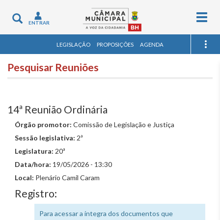
Togg
Toggle
ENTRAR
navig
navigation
LEGISLAÇÃO
PROPOSIÇÕES
AGENDA
Pesquisar Reuniões
14ª Reunião Ordinária
Órgão promotor:
Comissão de Legislação e Justiça
Sessão legislativa:
2ª
Legislatura:
20ª
Data/hora:
19/05/2026 - 13:30
Local:
Plenário Camil Caram
Registro:
Para acessar a íntegra dos documentos que