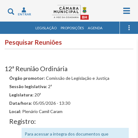
Togg
Toggle
ENTRAR
navig
navigation
LEGISLAÇÃO
PROPOSIÇÕES
AGENDA
Pesquisar Reuniões
12ª Reunião Ordinária
Órgão promotor:
Comissão de Legislação e Justiça
Sessão legislativa:
2ª
Legislatura:
20ª
Data/hora:
05/05/2026 - 13:30
Local:
Plenário Camil Caram
Registro:
Para acessar a íntegra dos documentos que