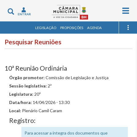
Togg
Toggle
ENTRAR
navig
navigation
LEGISLAÇÃO
PROPOSIÇÕES
AGENDA
Pesquisar Reuniões
10ª Reunião Ordinária
Órgão promotor:
Comissão de Legislação e Justiça
Sessão legislativa:
2ª
Legislatura:
20ª
Data/hora:
14/04/2026 - 13:30
Local:
Plenário Camil Caram
Registro:
Para acessar a íntegra dos documentos que